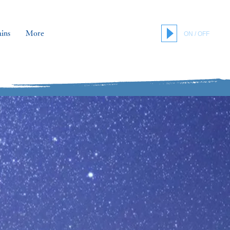
ins
More
ON / OFF