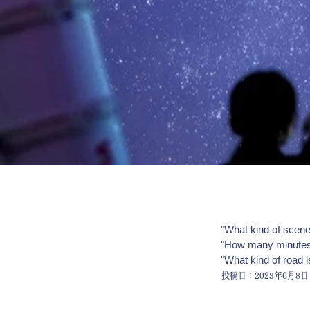
"What kind of scene
"How many minutes
"What kind of road is
投稿日：2023年6月8日