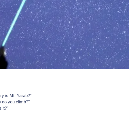
ry is Mt. Yarab?"
 do you climb?"
 it?"