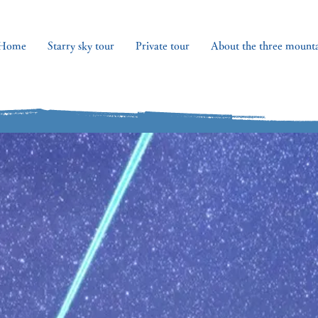
Home
Starry sky tour
Private tour
About the three mounta