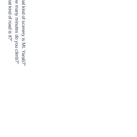
"What kind of road is it?"
"How many minutes do you climb?"
"What kind of scenery is Mt. Yarab?"