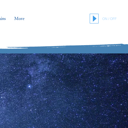
ins
More
ON / OFF