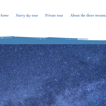
Home
Starry sky tour
Private tour
About the three mounta